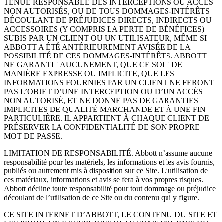
TENUE RESPONSABLE DES INTERCEPTIONS OU ACCÈS
NON AUTORISÉS, OU DE TOUS DOMMAGES-INTÉRÊTS
DÉCOULANT DE PRÉJUDICES DIRECTS, INDIRECTS OU
ACCESSOIRES (Y COMPRIS LA PERTE DE BÉNÉFICES)
SUBIS PAR UN CLIENT OU UN UTILISATEUR, MÊME SI
ABBOTT A ÉTÉ ANTÉRIEUREMENT AVISÉE DE LA
POSSIBILITÉ DE CES DOMMAGES-INTÉRÊTS. ABBOTT
NE GARANTIT AUCUNEMENT, QUE CE SOIT DE
MANIÈRE EXPRESSE OU IMPLICITE, QUE LES
INFORMATIONS FOURNIES PAR UN CLIENT NE FERONT
PAS L’OBJET D’UNE INTERCEPTION OU D’UN ACCÈS
NON AUTORISÉ, ET NE DONNE PAS DE GARANTIES
IMPLICITES DE QUALITÉ MARCHANDE ET À UNE FIN
PARTICULIÈRE. IL APPARTIENT À CHAQUE CLIENT DE
PRÉSERVER LA CONFIDENTIALITÉ DE SON PROPRE
MOT DE PASSE.
LIMITATION DE RESPONSABILITÉ. Abbott n’assume aucune
responsabilité pour les matériels, les informations et les avis fournis,
publiés ou autrement mis à disposition sur ce Site. L’utilisation de
ces matériaux, informations et avis se fera à vos propres risques.
Abbott décline toute responsabilité pour tout dommage ou préjudice
découlant de l’utilisation de ce Site ou du contenu qui y figure.
CE SITE INTERNET D’ABBOTT, LE CONTENU DU SITE ET