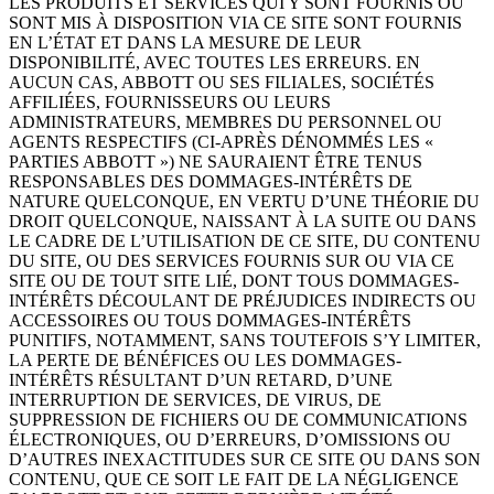
LES PRODUITS ET SERVICES QUI Y SONT FOURNIS OU
SONT MIS À DISPOSITION VIA CE SITE SONT FOURNIS
EN L’ÉTAT ET DANS LA MESURE DE LEUR
DISPONIBILITÉ, AVEC TOUTES LES ERREURS. EN
AUCUN CAS, ABBOTT OU SES FILIALES, SOCIÉTÉS
AFFILIÉES, FOURNISSEURS OU LEURS
ADMINISTRATEURS, MEMBRES DU PERSONNEL OU
AGENTS RESPECTIFS (CI-APRÈS DÉNOMMÉS LES «
PARTIES ABBOTT ») NE SAURAIENT ÊTRE TENUS
RESPONSABLES DES DOMMAGES-INTÉRÊTS DE
NATURE QUELCONQUE, EN VERTU D’UNE THÉORIE DU
DROIT QUELCONQUE, NAISSANT À LA SUITE OU DANS
LE CADRE DE L’UTILISATION DE CE SITE, DU CONTENU
DU SITE, OU DES SERVICES FOURNIS SUR OU VIA CE
SITE OU DE TOUT SITE LIÉ, DONT TOUS DOMMAGES-
INTÉRÊTS DÉCOULANT DE PRÉJUDICES INDIRECTS OU
ACCESSOIRES OU TOUS DOMMAGES-INTÉRÊTS
PUNITIFS, NOTAMMENT, SANS TOUTEFOIS S’Y LIMITER,
LA PERTE DE BÉNÉFICES OU LES DOMMAGES-
INTÉRÊTS RÉSULTANT D’UN RETARD, D’UNE
INTERRUPTION DE SERVICES, DE VIRUS, DE
SUPPRESSION DE FICHIERS OU DE COMMUNICATIONS
ÉLECTRONIQUES, OU D’ERREURS, D’OMISSIONS OU
D’AUTRES INEXACTITUDES SUR CE SITE OU DANS SON
CONTENU, QUE CE SOIT LE FAIT DE LA NÉGLIGENCE