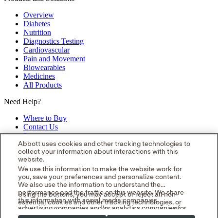
Overview
Diabetes
Nutrition
Diagnostics Testing
Cardiovascular
Pain and Movement
Biowearables
Medicines
All Products
Need Help?
Where to Buy
Contact Us
Partners
Global Locations
Abbott uses cookies and other tracking technologies to
collect your information about interactions with this
Site Map
website.
opens in a new tab
opens in a new tab
opens in a new tab
opens in a
We use this information to make the website work for
you, save your preferences and personalize content.
new tab
opens in a new tab
© 2026 Abbott. All Rights Reserved.
We also use the information to understand the
Please read the Legal Notice for further details.
Unless otherwise
performance and the traffic on this website. We share
Using the buttons, you may accept or reject all non-
specified, all product and service names appearing in this Internet
this information with social media companies,
essential cookies and other tracking technologies, or
site are approved for use in the U.S. only and are trademarks owned
advertising companies and/or analytics companies for
you can customize your preferences by selecting "Your
by or licensed to Abbott, its subsidiaries or affiliates. No use of any
targeted advertising or analyzing website metrics.