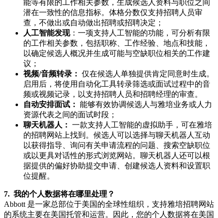
能等有限的工作相关参数，生成候选人资料与职位之间
潜在一致性的信息指标。体格分数仅支持招聘人员审
查，不做出或自动做出招聘或招聘决定；
人工智能发现
：一项支持人工智能的功能，可分析有限
的工作相关参数，包括职称、工作经验、地点和技能，
以确定候选人概况并生成可能与空缺职位相关的工作建
议；
视频/音频转录：
仅在候选人单独提供肯定同意时生成。
启用后，将使用自动化工具转录筛选或面试过程中的音
频或视频记录，以支持招聘人员和招聘经理的审查。
自动安排面试：
能够有效协调候选人与雅培业务或人力
资源代表之间的面试时段；
聊天机器人：
一款支持人工智能的虚拟助手，可在雅培
的招聘网站上找到。候选人可以选择与聊天机器人互动
以获得指导、询问有关申请流程的问题、搜索空缺职位
或以更具对话性的形式浏览网站。聊天机器人还可以根
据提供的偏好协助提交申请、创建候选人资料和设置职
位提醒。
7. 我的个人数据将在哪里处理？
Abbott 是一家总部位于美国的全球性组织，支持雅培招聘网站
的系统主要在美国托管和运营。因此，您的个人数据将在美国