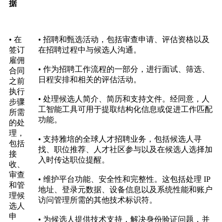
据
• 在
• 招聘和甄选活动，包括审查申请、评估资格以及
签订
在招聘过程中与候选人沟通。
雇佣
• 作为招聘工作流程的一部分，进行面试、筛选、
合同
日程安排和相关的评估活动。
之前
执行
• 处理候选人简介、简历和支持文件。经同意，人
步骤
工智能工具可用于提取结构化信息或促进工作匹配
所需
功能。
的处
理，
• 支持雅培的全球人才招聘业务，包括候选人寻
包括
找、职位推荐、人才社区参与以及在候选人选择加
接
入时传达职位提醒。
收、
审查
• 维护平台功能、安全性和完整性。这包括处理 IP
和管
地址、登录元数据、设备信息以及系统性能和账户
理候
访问管理所需的其他技术标识符。
选人
申
• 为候选人提供技术支持，解决身份验证问题，并