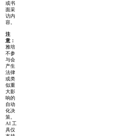
或书
面采
访内
容。
注
意：
雅培
不参
与会
产生
法律
或类
似重
大影
响的
自动
化决
策。
AI 工
具仅