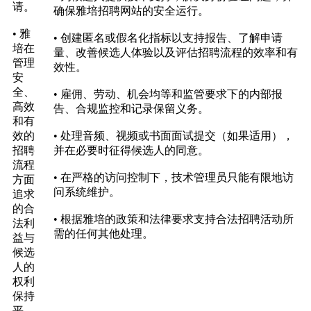
请。
确保雅培招聘网站的安全运行。
• 雅
• 创建匿名或假名化指标以支持报告、了解申请
培在
量、改善候选人体验以及评估招聘流程的效率和有
管理
效性。
安
全、
• 雇佣、劳动、机会均等和监管要求下的内部报
高效
告、合规监控和记录保留义务。
和有
效的
• 处理音频、视频或书面面试提交（如果适用），
招聘
并在必要时征得候选人的同意。
流程
• 在严格的访问控制下，技术管理员只能有限地访
方面
问系统维护。
追求
的合
• 根据雅培的政策和法律要求支持合法招聘活动所
法利
需的任何其他处理。
益与
候选
人的
权利
保持
平