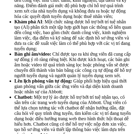
đến công việc như chức danh, kinh nghiệm, địa điểm và kỹ
năng. Điểm đánh giá mức độ phù hợp chỉ hỗ trợ quá trình
xem xét của nhà tuyển dụng và không đưa ra hoặc tự động
hóa các quyết định tuyển dụng hoặc thuê nhân viên;
Khám phá AI
: Một chức năng được hỗ trợ bởi trí tuệ nhân
tạo (AI) phân tích một tập hợp giới hạn các thông số liên quan
đến công việc, bao gồm chức danh công việc, kinh nghiệm
làm việc, địa điểm và kỹ năng để xác định hồ sơ ứng viên và
đưa ra các đề xuất việc làm có thể phù hợp với các vị trí đang
tuyển dụng;
Bản ghi âm/video:
Chỉ được tạo ra khi ứng viên đã cung cấp
sự đồng ý rõ ràng riêng biệt. Khi được kích hoạt, các bản ghi
âm hoặc video từ quá trình sàng lọc hoặc phỏng vấn sẽ được
chuyển đổi thành văn bản bằng các công cụ tự động để hỗ trợ
người tuyển dụng và người quản lý tuyển dụng xem xét.
Lên lịch phỏng vấn tự động:
Giúp phối hợp hiệu quả thời
gian phỏng vấn giữa các ứng viên và đại diện kinh doanh
hoặc nhân sự của Abbott;
Chatbot:
Một trợ lý ảo được hỗ trợ bởi trí tuệ nhân tạo, có
sẵn trên các trang web tuyển dụng của Abbott. Ứng viên có
thể lựa chọn tương tác với chatbot để nhận hướng dẫn, đặt
câu hỏi về quy trình ứng tuyển, tìm kiếm các vị trí đang tuyển
dụng hoặc điều hướng trang web theo hình thức hội thoại dễ
hiểu hơn. Chatbot cũng có thể hỗ trợ việc nộp đơn xin việc,
tạo hồ sơ ứng viên và thiết lập thông báo việc làm dựa trên