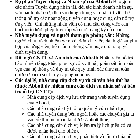
Bộ phận Tuyển dụng và Nhân sự của Abbott:
Bao gồm
các nhóm Tuyển dụng nhân tài, đối tác kinh doanh nhân sự,
vận hành nhân sự, dịch vụ dùng chung và quản trị viên hệ
thống hỗ trợ các hoạt động tuyển dụng hoặc cung cấp hỗ trợ
ứng viên. Chỉ những nhân viên có nhu cầu công việc cần
thiết mới được phép truy cập vào đơn đăng ký của bạn.
Nhà tuyển dụng và người tham gia phỏng vấn:
Những
người chịu trách nhiệm xem xét đơn xin việc, đánh giá sự phù
hợp của ứng viên, tiến hành phỏng vấn hoặc đưa ra quyết
định tuyển dụng.
Đội ngũ CNTT và An ninh của Abbott:
Nhân viên hỗ trợ
bảo trì nền tảng, khắc phục sự cố kỹ thuật, giám sát tính toàn
vẹn của hệ thống và duy trì các quy trình xác thực an toàn
dưới sự kiểm soát truy cập nghiêm ngặt.
Các đại lý, nhà cung cấp dịch vụ và cố vấn bên thứ ba
(được Abbott ủy nhiệm cung cấp dịch vụ nhân sự và bảo
trì/hỗ trợ CNTT):
Nhà cung cấp dịch vụ lưu trữ trang web tuyển dụng
của Abbott,
Các nhà cung cấp hệ thống quản lý vốn nhân lực,
Các nhà tuyển dụng bên ngoài hoặc các chuyên gia tư
vấn về thu hút nhân tài được Abbott thuê,
Các nhà cung cấp dịch vụ kiểm tra lý lịch (nếu có và
được pháp luật cho phép),
Các nhà cung cấp dịch vụ phân tích và tối ưu hóa nền