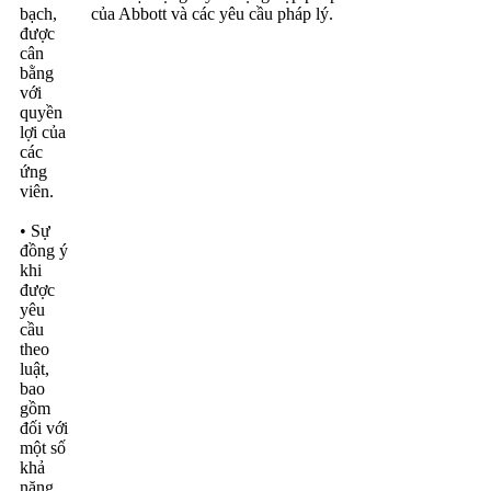
bạch,
của Abbott và các yêu cầu pháp lý.
được
cân
bằng
với
quyền
lợi của
các
ứng
viên.
• Sự
đồng ý
khi
được
yêu
cầu
theo
luật,
bao
gồm
đối với
một số
khả
năng