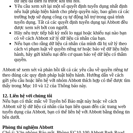
dữ liệu đã diễn ra trước khi thu hồi.
Yêu cầu xem xét lại một số quyết định tuyển dụng nhất định
nếu luật pháp hiện hành cho phép quyền này, bao gồm cả các
trường hợp sử dụng công cụ tự động hỗ trợ trong quá trình
tuyển dụng. Tất cả các quyết định tuyển dụng tại Abbott đều
được xem xét bởi con người.
Hãy nêu trực tiếp bất kỳ mối lo ngại hoặc khiếu nại nào bạn
có về cách Abbott xử lý dữ liệu cá nhân của bạn.
Nếu bạn cho rằng dữ liệu cá nhân của mình đã bị xử lý theo
cách vi phạm luật về quyền riêng tư hoặc bảo vệ dữ liệu hiện
hành, hãy gửi khiếu nại đến cơ quan bảo vệ dữ liệu có thẩm
quyền.
Abbott sẽ xem xét và phản hồi tất cả các yêu cầu về quyền riêng tư
theo đúng các quy định pháp luật hiện hành. Hướng dẫn về cách
gửi yêu cầu hoặc liên hệ với nhóm Abbott thích hợp có thể được tìm
thấy trong Mục 10 và 12 của Thông báo này.
12. Liên hệ với chúng tôi
Nếu bạn có thắc mắc về Tuyên bố Bảo mật này hoặc về cách
Abbott xử lý dữ liệu cá nhân của bạn liên quan đến các trang web
tuyển dụng của Abbott, bạn có thể liên hệ với Abbott bằng thông tin
bên dưới.
Phòng thí nghiệm Abbott
Chú ý: Văn phòng Bảo mật, Phòng EC10 100 Abbott Park Road