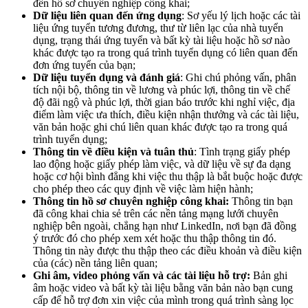
đến hồ sơ chuyên nghiệp công khai;
Dữ liệu liên quan đến ứng dụng
: Sơ yếu lý lịch hoặc các tài
liệu ứng tuyển tương đương, thư từ liên lạc của nhà tuyển
dụng, trạng thái ứng tuyển và bất kỳ tài liệu hoặc hồ sơ nào
khác được tạo ra trong quá trình tuyển dụng có liên quan đến
đơn ứng tuyển của bạn;
Dữ liệu tuyển dụng và đánh giá
: Ghi chú phỏng vấn, phân
tích nội bộ, thông tin về lương và phúc lợi, thông tin về chế
độ đãi ngộ và phúc lợi, thời gian báo trước khi nghỉ việc, địa
điểm làm việc ưa thích, điều kiện nhận thưởng và các tài liệu,
văn bản hoặc ghi chú liên quan khác được tạo ra trong quá
trình tuyển dụng;
Thông tin về điều kiện và tuân thủ
: Tình trạng giấy phép
lao động hoặc giấy phép làm việc, và dữ liệu về sự đa dạng
hoặc cơ hội bình đẳng khi việc thu thập là bắt buộc hoặc được
cho phép theo các quy định về việc làm hiện hành;
Thông tin hồ sơ chuyên nghiệp công khai:
Thông tin bạn
đã công khai chia sẻ trên các nền tảng mạng lưới chuyên
nghiệp bên ngoài, chẳng hạn như LinkedIn, nơi bạn đã đồng
ý trước đó cho phép xem xét hoặc thu thập thông tin đó.
Thông tin này được thu thập theo các điều khoản và điều kiện
của (các) nền tảng liên quan;
Ghi âm, video phỏng vấn và các tài liệu hỗ trợ:
Bản ghi
âm hoặc video và bất kỳ tài liệu bằng văn bản nào bạn cung
cấp để hỗ trợ đơn xin việc của mình trong quá trình sàng lọc