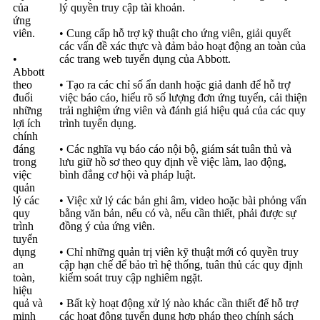
của
lý quyền truy cập tài khoản.
ứng
viên.
• Cung cấp hỗ trợ kỹ thuật cho ứng viên, giải quyết
các vấn đề xác thực và đảm bảo hoạt động an toàn của
•
các trang web tuyển dụng của Abbott.
Abbott
theo
• Tạo ra các chỉ số ẩn danh hoặc giả danh để hỗ trợ
đuổi
việc báo cáo, hiểu rõ số lượng đơn ứng tuyển, cải thiện
những
trải nghiệm ứng viên và đánh giá hiệu quả của các quy
lợi ích
trình tuyển dụng.
chính
đáng
• Các nghĩa vụ báo cáo nội bộ, giám sát tuân thủ và
trong
lưu giữ hồ sơ theo quy định về việc làm, lao động,
việc
bình đẳng cơ hội và pháp luật.
quản
lý các
• Việc xử lý các bản ghi âm, video hoặc bài phỏng vấn
quy
bằng văn bản, nếu có và, nếu cần thiết, phải được sự
trình
đồng ý của ứng viên.
tuyển
dụng
• Chỉ những quản trị viên kỹ thuật mới có quyền truy
an
cập hạn chế để bảo trì hệ thống, tuân thủ các quy định
toàn,
kiểm soát truy cập nghiêm ngặt.
hiệu
quả và
• Bất kỳ hoạt động xử lý nào khác cần thiết để hỗ trợ
minh
các hoạt động tuyển dụng hợp pháp theo chính sách