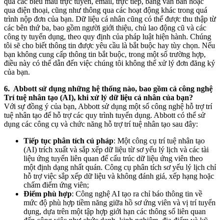
qua các biểu mẫu trực tuyến, email, trực tiếp, bằng văn bản hoặc
qua điện thoại, cũng như thông qua các hoạt động khác trong quá
trình nộp đơn của bạn. Dữ liệu cá nhân cũng có thể được thu thập từ
các bên thứ ba, bao gồm người giới thiệu, chủ lao động cũ và các
công ty tuyển dụng, theo quy định của pháp luật hiện hành. Chúng
tôi sẽ cho biết thông tin được yêu cầu là bắt buộc hay tùy chọn. Nếu
bạn không cung cấp thông tin bắt buộc, trong một số trường hợp,
điều này có thể dẫn đến việc chúng tôi không thể xử lý đơn đăng ký
của bạn.
6. Abbott sử dụng những hệ thống nào, bao gồm cả công nghệ
Trí tuệ nhân tạo (AI), khi xử lý dữ liệu cá nhân của bạn?
Với sự đồng ý của bạn, Abbott sử dụng một số công nghệ hỗ trợ trí
tuệ nhân tạo để hỗ trợ các quy trình tuyển dụng. Abbott có thể sử
dụng các công cụ và chức năng hỗ trợ trí tuệ nhân tạo sau đây:
Tiếp tục phân tích cú pháp
: Một công cụ trí tuệ nhân tạo
(AI) trích xuất và sắp xếp dữ liệu từ sơ yếu lý lịch và các tài
liệu ứng tuyển liên quan để cấu trúc dữ liệu ứng viên theo
một định dạng nhất quán. Công cụ phân tích sơ yếu lý lịch chỉ
hỗ trợ việc sắp xếp dữ liệu và không đánh giá, xếp hạng hoặc
chấm điểm ứng viên;
Điểm phù hợp
: Công nghệ AI tạo ra chỉ báo thông tin về
mức độ phù hợp tiềm năng giữa hồ sơ ứng viên và vị trí tuyển
dụng, dựa trên một tập hợp giới hạn các thông số liên quan