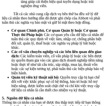
tảng giúp cải thiện hiệu quả tuyển dụng hoặc trải
nghiệm ứng viên.
Tất cả các nhà cung cấp dịch vụ bên thứ ba đều xử lý dữ
liệu cá nhân theo hướng dẫn đã được ghi chép của Abbott và phải
tuân thủ các nghĩa vụ bảo mật và giữ bí mật theo hợp đồng.
Cơ quan Chính phủ, Cơ quan Quản lý hoặc Cơ quan
Thực thi Pháp luật:
Các cơ quan yêu cầu dữ liệu cá nhân để
tuân thủ các quy định về việc làm, nhập cư, chống phân biệt
đối xử, quản lý, thuế hoặc các nghĩa vụ pháp lý bắt buộc
khác.
Các cố vấn chuyên nghiệp và các bên liên quan đến giao
dịch:
Các kiểm toán viên, cố vấn pháp lý hoặc các bên được
ủy quyền tham gia vào các giao dịch doanh nghiệp tiềm năng
hoặc thực tế như tái cấu trúc, sáp nhập, mua lại, thoái vốn
hoặc các sự kiện tương tự, phải tuân thủ các biện pháp bảo vệ
hiện hành.
Quản trị viên kỹ thuật nội bộ:
Quyền truy cập bị hạn chế
đối với việc khắc phục sự cố hệ thống, bảo trì hoặc hỗ trợ
hiệu năng, được kiểm soát chặt chẽ và chỉ khi việc truy cập
dữ liệu cá nhân là cần thiết cho nhiệm vụ kỹ thuật.
5. Nguồn dữ liệu cá nhân
Thông tin cá nhân của bạn sẽ được thu thập trực tiếp từ bạn thông