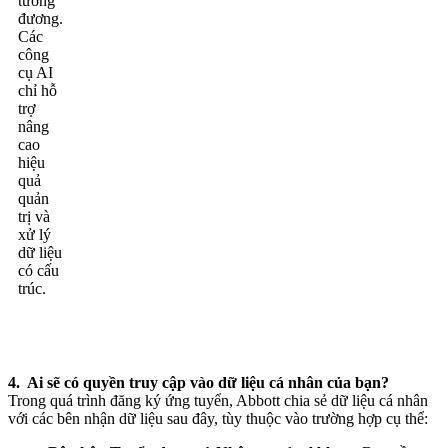
tương
đương.
Các
công
cụ AI
chỉ hỗ
trợ
nâng
cao
hiệu
quả
quản
trị và
xử lý
dữ liệu
có cấu
trúc.
4. Ai sẽ có quyền truy cập vào dữ liệu cá nhân của bạn?
Trong quá trình đăng ký ứng tuyển, Abbott chia sẻ dữ liệu cá nhân
với các bên nhận dữ liệu sau đây, tùy thuộc vào trường hợp cụ thể: