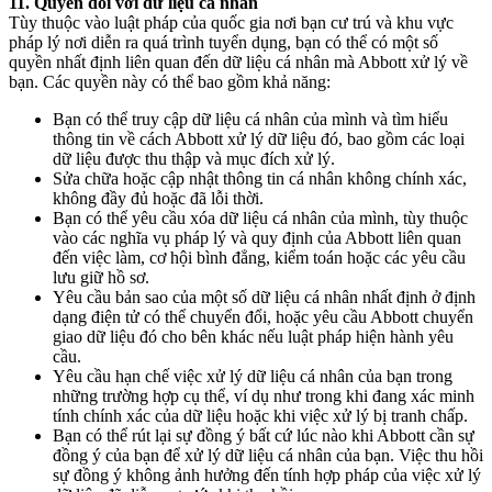
11. Quyền đối với dữ liệu cá nhân
Tùy thuộc vào luật pháp của quốc gia nơi bạn cư trú và khu vực
pháp lý nơi diễn ra quá trình tuyển dụng, bạn có thể có một số
quyền nhất định liên quan đến dữ liệu cá nhân mà Abbott xử lý về
bạn. Các quyền này có thể bao gồm khả năng:
Bạn có thể truy cập dữ liệu cá nhân của mình và tìm hiểu
thông tin về cách Abbott xử lý dữ liệu đó, bao gồm các loại
dữ liệu được thu thập và mục đích xử lý.
Sửa chữa hoặc cập nhật thông tin cá nhân không chính xác,
không đầy đủ hoặc đã lỗi thời.
Bạn có thể yêu cầu xóa dữ liệu cá nhân của mình, tùy thuộc
vào các nghĩa vụ pháp lý và quy định của Abbott liên quan
đến việc làm, cơ hội bình đẳng, kiểm toán hoặc các yêu cầu
lưu giữ hồ sơ.
Yêu cầu bản sao của một số dữ liệu cá nhân nhất định ở định
dạng điện tử có thể chuyển đổi, hoặc yêu cầu Abbott chuyển
giao dữ liệu đó cho bên khác nếu luật pháp hiện hành yêu
cầu.
Yêu cầu hạn chế việc xử lý dữ liệu cá nhân của bạn trong
những trường hợp cụ thể, ví dụ như trong khi đang xác minh
tính chính xác của dữ liệu hoặc khi việc xử lý bị tranh chấp.
Bạn có thể rút lại sự đồng ý bất cứ lúc nào khi Abbott cần sự
đồng ý của bạn để xử lý dữ liệu cá nhân của bạn. Việc thu hồi
sự đồng ý không ảnh hưởng đến tính hợp pháp của việc xử lý