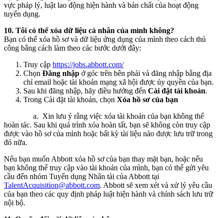
vực pháp lý, luật lao động hiện hành và bản chất của hoạt động
tuyển dụng.
10. Tôi có thể xóa dữ liệu cá nhân của mình không?
Bạn có thể xóa hồ sơ và dữ liệu ứng dụng của mình theo cách thủ
công bằng cách làm theo các bước dưới đây:
Truy cập
https://jobs.abbott.com/
Chọn
Đăng nhập
ở góc trên bên phải và đăng nhập bằng địa
chỉ email hoặc tài khoản mạng xã hội được ủy quyền của bạn.
Sau khi đăng nhập, hãy điều hướng đến
Cài đặt tài khoản
.
Trong Cài đặt tài khoản, chọn
Xóa hồ sơ của bạn
a. Xin lưu ý rằng việc xóa tài khoản của bạn không thể
hoàn tác. Sau khi quá trình xóa hoàn tất, bạn sẽ không còn truy cập
được vào hồ sơ của mình hoặc bất kỳ tài liệu nào được lưu trữ trong
đó nữa.
Nếu bạn muốn Abbott xóa hồ sơ của bạn thay mặt bạn, hoặc nếu
bạn không thể truy cập vào tài khoản của mình, bạn có thể gửi yêu
cầu đến nhóm Tuyển dụng Nhân tài của Abbott tại
TalentAcquisition@abbott.com
. Abbott sẽ xem xét và xử lý yêu cầu
của bạn theo các quy định pháp luật hiện hành và chính sách lưu trữ
nội bộ.