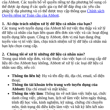
của Abbott. Các tuyên bố về quyền riêng tư địa phương bổ sung có
thể được áp dụng ở các quốc gia cụ thể để đáp ứng các yêu cầu
pháp lý địa phương và có thể được truy cập thông qua
Chính sách
Quyền riêng tư Toàn cầu của Abbott
.
1. Ai chịu trách nhiệm xử lý dữ liệu cá nhân của bạn?
Các trang web tuyển dụng của Abbott hỗ trợ việc thu thập và xử lý
dữ liệu cá nhân của bạn liên quan đến đơn xin việc và các hoạt động
tuyển dụng liên quan. Công ty Abbott, đơn vị mà bạn đang ứng
tuyển vào vị trí việc làm, chịu trách nhiệm xử lý dữ liệu cá nhân mà
bạn lựa chọn cung cấp.
2. Chúng tôi sẽ xử lý những dữ liệu cá nhân nào?
Trong quá trình nộp đơn, và tùy thuộc vào việc bạn có cung cấp dữ
liệu đó cho Abbott hay không, Abbott sẽ xử lý các loại dữ liệu cá
nhân sau đây, nếu có:
Thông tin liên hệ
: Họ và tên đầy đủ, địa chỉ, email, số điện
thoại;
Thông tin tài khoản trên trang web tuyển dụng của
Abbott:
Địa chỉ email và mật khẩu;
Thông tin việc làm
: Thông tin về nơi làm việc hiện tại, chức
danh công việc, phòng ban, lịch sử làm việc kèm ngày tháng,
trình độ học vấn, kinh nghiệm, kỹ năng, chứng chỉ chuyên
môn, tình trạng đủ điều kiện làm việc và bất kỳ liên kết nào