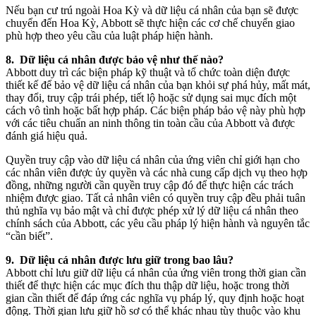
Nếu bạn cư trú ngoài Hoa Kỳ và dữ liệu cá nhân của bạn sẽ được
chuyển đến Hoa Kỳ, Abbott sẽ thực hiện các cơ chế chuyển giao
phù hợp theo yêu cầu của luật pháp hiện hành.
8. Dữ liệu cá nhân được bảo vệ như thế nào?
Abbott duy trì các biện pháp kỹ thuật và tổ chức toàn diện được
thiết kế để bảo vệ dữ liệu cá nhân của bạn khỏi sự phá hủy, mất mát,
thay đổi, truy cập trái phép, tiết lộ hoặc sử dụng sai mục đích một
cách vô tình hoặc bất hợp pháp. Các biện pháp bảo vệ này phù hợp
với các tiêu chuẩn an ninh thông tin toàn cầu của Abbott và được
đánh giá hiệu quả.
Quyền truy cập vào dữ liệu cá nhân của ứng viên chỉ giới hạn cho
các nhân viên được ủy quyền và các nhà cung cấp dịch vụ theo hợp
đồng, những người cần quyền truy cập đó để thực hiện các trách
nhiệm được giao. Tất cả nhân viên có quyền truy cập đều phải tuân
thủ nghĩa vụ bảo mật và chỉ được phép xử lý dữ liệu cá nhân theo
chính sách của Abbott, các yêu cầu pháp lý hiện hành và nguyên tắc
“cần biết”.
9. Dữ liệu cá nhân được lưu giữ trong bao lâu?
Abbott chỉ lưu giữ dữ liệu cá nhân của ứng viên trong thời gian cần
thiết để thực hiện các mục đích thu thập dữ liệu, hoặc trong thời
gian cần thiết để đáp ứng các nghĩa vụ pháp lý, quy định hoặc hoạt
động. Thời gian lưu giữ hồ sơ có thể khác nhau tùy thuộc vào khu