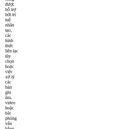
được
hỗ trợ
bởi trí
tuệ
nhân
tạo,
các
hình
thức
liên lạc
tùy
chọn
hoặc
việc
xử lý
các
bản
ghi
âm,
video
hoặc
bài
phỏng
vấn
bằng