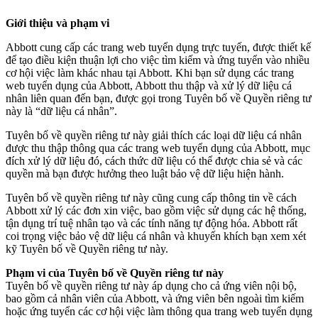
Giới thiệu và phạm vi
Abbott cung cấp các trang web tuyển dụng trực tuyến, được thiết kế
để tạo điều kiện thuận lợi cho việc tìm kiếm và ứng tuyển vào nhiều
cơ hội việc làm khác nhau tại Abbott. Khi bạn sử dụng các trang
web tuyển dụng của Abbott, Abbott thu thập và xử lý dữ liệu cá
nhân liên quan đến bạn, được gọi trong Tuyên bố về Quyền riêng tư
này là “dữ liệu cá nhân”.
Tuyên bố về quyền riêng tư này giải thích các loại dữ liệu cá nhân
được thu thập thông qua các trang web tuyển dụng của Abbott, mục
đích xử lý dữ liệu đó, cách thức dữ liệu có thể được chia sẻ và các
quyền mà bạn được hưởng theo luật bảo vệ dữ liệu hiện hành.
Tuyên bố về quyền riêng tư này cũng cung cấp thông tin về cách
Abbott xử lý các đơn xin việc, bao gồm việc sử dụng các hệ thống,
tận dụng trí tuệ nhân tạo và các tính năng tự động hóa. Abbott rất
coi trọng việc bảo vệ dữ liệu cá nhân và khuyến khích bạn xem xét
kỹ Tuyên bố về Quyền riêng tư này.
Phạm vi của Tuyên bố về Quyền riêng tư này
Tuyên bố về quyền riêng tư này áp dụng cho cả ứng viên nội bộ,
bao gồm cả nhân viên của Abbott, và ứng viên bên ngoài tìm kiếm
hoặc ứng tuyển các cơ hội việc làm thông qua trang web tuyển dụng