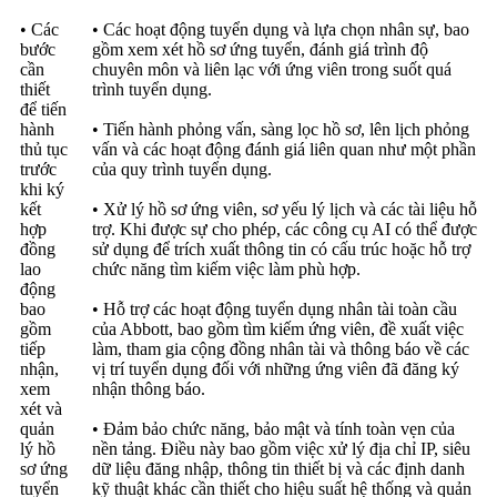
• Các
• Các hoạt động tuyển dụng và lựa chọn nhân sự, bao
bước
gồm xem xét hồ sơ ứng tuyển, đánh giá trình độ
cần
chuyên môn và liên lạc với ứng viên trong suốt quá
thiết
trình tuyển dụng.
để tiến
hành
• Tiến hành phỏng vấn, sàng lọc hồ sơ, lên lịch phỏng
thủ tục
vấn và các hoạt động đánh giá liên quan như một phần
trước
của quy trình tuyển dụng.
khi ký
kết
• Xử lý hồ sơ ứng viên, sơ yếu lý lịch và các tài liệu hỗ
hợp
trợ. Khi được sự cho phép, các công cụ AI có thể được
đồng
sử dụng để trích xuất thông tin có cấu trúc hoặc hỗ trợ
lao
chức năng tìm kiếm việc làm phù hợp.
động
bao
• Hỗ trợ các hoạt động tuyển dụng nhân tài toàn cầu
gồm
của Abbott, bao gồm tìm kiếm ứng viên, đề xuất việc
tiếp
làm, tham gia cộng đồng nhân tài và thông báo về các
nhận,
vị trí tuyển dụng đối với những ứng viên đã đăng ký
xem
nhận thông báo.
xét và
quản
• Đảm bảo chức năng, bảo mật và tính toàn vẹn của
lý hồ
nền tảng. Điều này bao gồm việc xử lý địa chỉ IP, siêu
sơ ứng
dữ liệu đăng nhập, thông tin thiết bị và các định danh
tuyển
kỹ thuật khác cần thiết cho hiệu suất hệ thống và quản