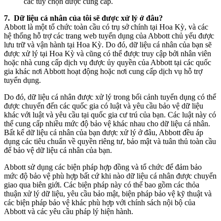
các tùy chọn được cung cấp.
7. Dữ liệu cá nhân của tôi sẽ được xử lý ở đâu?
Abbott là một tổ chức toàn cầu có trụ sở chính tại Hoa Kỳ, và các
hệ thống hỗ trợ các trang web tuyển dụng của Abbott chủ yếu được
lưu trữ và vận hành tại Hoa Kỳ. Do đó, dữ liệu cá nhân của bạn sẽ
được xử lý tại Hoa Kỳ và cũng có thể được truy cập bởi nhân viên
hoặc nhà cung cấp dịch vụ được ủy quyền của Abbott tại các quốc
gia khác nơi Abbott hoạt động hoặc nơi cung cấp dịch vụ hỗ trợ
tuyển dụng.
Do đó, dữ liệu cá nhân được xử lý trong bối cảnh tuyển dụng có thể
được chuyển đến các quốc gia có luật và yêu cầu bảo vệ dữ liệu
khác với luật và yêu cầu tại quốc gia cư trú của bạn. Các luật này có
thể cung cấp nhiều mức độ bảo vệ khác nhau cho dữ liệu cá nhân.
Bất kể dữ liệu cá nhân của bạn được xử lý ở đâu, Abbott đều áp
dụng các tiêu chuẩn về quyền riêng tư, bảo mật và tuân thủ toàn cầu
để bảo vệ dữ liệu cá nhân của bạn.
Abbott sử dụng các biện pháp hợp đồng và tổ chức để đảm bảo
mức độ bảo vệ phù hợp bất cứ khi nào dữ liệu cá nhân được chuyển
giao qua biên giới. Các biện pháp này có thể bao gồm các thỏa
thuận xử lý dữ liệu, yêu cầu bảo mật, biện pháp bảo vệ kỹ thuật và
các biện pháp bảo vệ khác phù hợp với chính sách nội bộ của
Abbott và các yêu cầu pháp lý hiện hành.