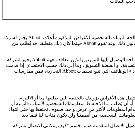
يجوز لشركة Abbott مشاركة معلوماتك الشخصية مع طرف ثالث فيما يتعلق ببيع أو نقل أحد خطوط إنتاجها أو أقسامها حتى يتمكن المشتري من مواصلة تنفيذ معالجة البيانات الشخصية للأغراض المذكورة أعلاه،
حيثما كان ذلك منطبقا. قد يُطلب من Abbott الكشف عن معلوماتك الشخصية للاستجابة لطلبات المعلومات المصرح بها من السلطات الحكومية أو أجهزة إنفاذ القانون أو عندما يقتضي القانون ذلك. وقد تقوم
يجوز لشركة Abbott أيضًا مشاركة معلوماتك الشخصية وإتاحة الوصول إليها للموردين الذين تتعاقد معهم Abbott لتنفيذ أنشطة تجارية نيابةً عنها (مثل خدمات دعم العملاء، وخدمات التوصيل، وخدمات الدفع عبر
ى ذلك حسب الاقتضاء). إذا قدمت Abbott معلوماتك الشخصية إلى الموردين لمساعدتها في أنشطتها
التجارية، فمن ممارسات Abbott أن تطلب من هؤلاء الموردين الحفاظ على سرية معلوماتك الشخصية وألا يتم استخدام معلوماتك الشخصية إلا لأداء الوظائف التي تتبع تعليمات Abbott، بما في ذلك محوها أو
هذه الأغراض تزويدك بالخدمة التي طلبتها منا أو الالتزام
أو أن يُطلب منا الاحتفاظ بمعلوماتك الشخصية لأسباب قانونية أو
دام المعلومات لأكثر من غرض واحد، فسوف نحتفظ بها حتى انتهاء
ل الاتصال المقدمة ضمن قسم "كيف يمكنني الاتصال بشركة Abbott"