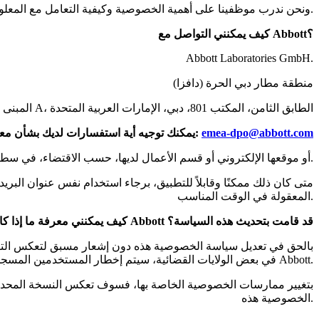
يمكن الوصول إلى المعلومات الشخصية من قبل عدد محدود من موظفي Abbott، ونحن ندرب موظفينا على أهمية الخصوصية وكيفية التعامل مع المعلومات الشخصية وإدارتها بشكل مناسب وآمن.
كيف يمكنني التواصل مع Abbott؟
Abbott Laboratories GmbH.
منطقة مطار دبي الحرة (دافزا)
المبنى 5W، المبنى A، الطابق الثامن، المكتب 801، دبي، الإمارات العربية المتحدة
emea-dpo@abbott.com
يمكنك توجيه أية استفسارات لديك بشأن معالجتنا لمعلوماتك الشخصية أو يمكنك طلب أي من الحقوق المذكورة أعلاه عن طريق التواصل على:
برجاء الإشارة إلى الحق المحدد الذي ترغب في ممارسته ومنتج Abbott أو موقعها الإلكتروني أو قسم الأعمال لديها، حسب الاقتضاء، في سطر الموضوع لرسالة البريد الإلكتروني.
متى كان ذلك ممكنًا وقابلاً للتطبيق، برجاء استخدام نفس عنوان ال
المعقولة في الوقت المناسب.
كيف يمكنني معرفة ما إذا كانت شركة Abbott قد قامت بتحديث هذه السياسة؟
في بعض الولايات القضائية، سيتم إخطار المستخدمين المسجلين عبر البريد الإلكتروني بأية تغييرات وسيتم نشر المعلومات ذات الصلة على موقع ويب Abbott.
الخصوصية هذه.