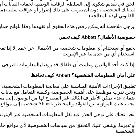
الحق في تقديم شكوى إلى السلطة الرقابية الوطنية لحماية البيانات
القانوني لهذه المعالجة).
يرجى ملاحظة أنه يمكن رفض هذه الحقوق أو تقييدها وفقًا للوائح حماية البيانات المعمول بها، أو أنها قد تستند إلى متطلبات إضافية.
كيف تحمي Abbott خصوصية الأطفال؟
استخدام أي من خدماتنا عبر الإنترنت.
إذا كنت أحد الوالدين وعلمت أن طفلك قد زودنا بالمعلومات، فيرجى الاتصال بنا على عنوان البريد الإلكتروني أعلاه وسنعمل معك لمعالجة هذه المشكلة.
كيف تحافظ Abbott على أمان المعلومات الشخصية؟
شخصية إلى مواقع ويب Abbott، يجب عليك الموازنة بين الفوائد والمخاطر.
نحن نحثك على توخي الحذر عند نقل المعلومات الشخصية عبر الإنترنت وخاصة المعلومات الشخصية المتعلقة بصحتك، حيثما أمكن ذلك.
الشخصية.