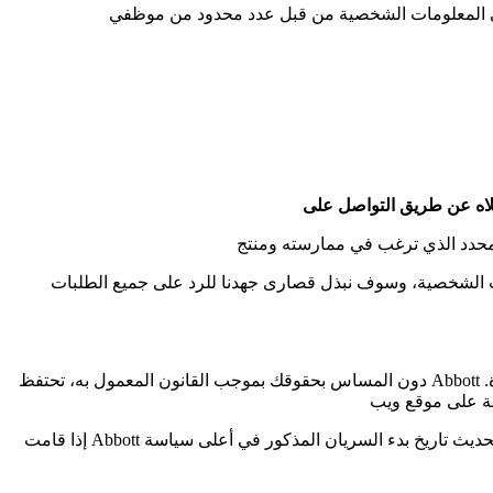
نات الشخصية، وسوف نبذل قصارى جهدنا للرد على جميع الطلبات
دون المساس بحقوقك بموجب القانون المعمول به، تحتفظ Abbott بالحق في تعديل سياسة الخصوصية هذه دون إشعار مسبق لتعكس التقدم التقني والتغييرات القانونية والتنظيمية والممارسات التجارية الجيدة.
إذا قامت Abbott بتغيير ممارسات الخصوصية الخاصة بها، فسوف تعكس النسخة المحدثة من سياسة الخصوصية هذه تلك التغييرات وسو نبلغك بها عن طريق تحديث تاريخ بدء السريان المذكور في أعلى سياسة