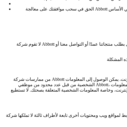
الحق في سحب موافقتك على معالجة Abbott لبياناتك الشخصية، دون أن يترتب على ذلك إضرار أو عواقب سلبية (مثل سحب موافقتك على تلقي الاتصالات التسويقية، إذا كانت الموافقة هي الأساس
لا تقوم شركة Abbott بجمع أو استخدام أي معلومات شخصية من الأطفال عن عمد إلا إذا تمت الإشارة إلى ذلك صراحةً في إشعار الخصوصية. نحن لا نسمح للأطفال بطلب منتجاتنا عمدًا أو التواصل معنا أو
من ممارسات شركة Abbott تطبيق الإجراءات الأمنية المناسبة على معالجة المعلومات الشخصية، ومع ذلك، لا يمكن ضمان سرية المعلومات الشخصية المنقولة عبر الإنترنت. يمكن الوصول إلى المعلومات
الشخصية من قبل عدد محدود من موظفي Abbott، ونحن ندرب موظفينا على أهمية الخصوصية وكيفية التعامل مع بيانات العملاء وإدارتها بشكل مناسب وآمن. نحثك على توخي الحذر عند نقل المعلومات
 الشخصية المتعلقة بصحتك. لا تستطيع Abbott ضمان عدم تمكن الأطراف الثالثة غير المصرح لها من الوصول إلى معلوماتك الشخصية؛ ولذلك، عند تقديم معلومات
تويات أخرى تابعة لأطراف ثالثة لا تملكها شركة Abbott أو تديرها، وينبغي عليك التحقق من سياسات الخصوصية لأي مواقع خارجية مختلفة عن هذا الموقع قبل إرسال المعلومات