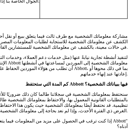
الجوال الخاصة بنا إذا اخترت توفيرها، ولن تتم معالجة بيانات الموقع الجغرافي إلا بموافقة صاحب البيانات.
Abbott، في حالات معينة، بالكشف عن معلوماتك الشخصية للمستشارين القانونيين والمدققين، متى كان ذلك مطلوبًا ومسموحًا به قانونًا.
الإنت
إعادتها عند إنهاء خدماتهم.
كم المدة التي ستحتفظ Abbott فيها ببياناتك الشخصية؟
سنحتفظ بمعلوماتك الشخصية في سجلاتنا طالما كان ذلك ضروريًا للأغر
بالمتطلبات القانونية المعمول بها، والاحتفاظ بمعلوماتك الشخصية طال
تنظيمية. قد نحتفظ أيضًا بمعلوماتك الشخصية حيث يكون هذا الاحتفا
الغرض ذي الفترة الأحدث، وإذا لم نعد بحاجة إلى معلوماتك الشخصية لأي من الأغراض الموضحة في سياسة الخصوصية هذه، فسيتم حذف معلوماتك الشخصية من أنظمتنا ولن تكون متاحة لنا فيما بعد.
إذا كنت ترغب في الحصول على مزيد من المعلومات فيما يتعلق ب
أدناه؟