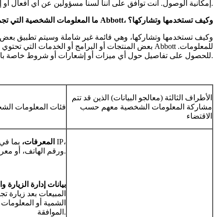
بمقدم الخدمة، لذا يرجى التحقق من هذه السياسات قبل منح Abbott إمكانية الوصول. أنت توافق على أننا لسنا مسؤولين عن أي أفعال أو إغفالات من قبل مقدمي خدمات وسائل التواصل الاجتماعي.
ما المعلومات الشخصية التي تجمعها شركة Abbott، وكيف تستخدمها وتشاركها؟
للحصول على تفاصيل حول أي ميزات أو إشعارات أو شروط خاصة بالمنتجات، يرجى مراجعة الشروط الخاصة بهذه المنتجات.
الأطراف الثالثة (معالجو البيانات) الذين قد تتم
مشاركة المعلومات الشخصية معهم حسب
فئات المعلومات الش
الاقتضاء
المعرفات،
بما في 
ورقم الهاتف، أو معرفات أخرى مماثلة.
بيانات إدارة الزيارة و
المبيعات بعد زيارة تجا
الشمية أو المعلومات 
الموافقة.