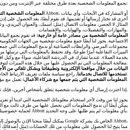
تقوم Abbott بجمع المعلومات الشخصية بعدة طرق مختلفة عبر الإنترنت ومن دون الاتصال بالإنترنت:
المعلومات الشخصية التي
أخرى قد تختار إرسالها أو تقديمها. قد نقوم أيضًا، بعد الحصول على
المثال لا الحصر، معلومات الاتصال (مثل: اسمك، والعنوان البريدي، وعن
والمهارات، والتفضيلات، والهوايات، والاهتمامات.
المعلومات الشخصية من مصادر عامة أو خارجية:
قد نقوم بجمع البيان
الاجتماعية. يجوز لنا أيضًا جمع معلومات شخصية من الجهات الحكومية،
مجموعات المرضى والرابطات الصناعية أو ندمج المعلومات التي جمعنا
الميزات التفاعلية أمرًا طوعيًا، وقد نحتفظ بالمعلومات التي ترسلها
بخدمة العملاء. عندما تشارك في الدردشة التفاعلية، سواءً مع وكيل ا
معالجة المعلومات التي تم الحصول عليها من خلال هذه الميزات لتوفير الخدمة نيابةً عنا.
راجع سياسة ملفات تعريف الارتباط الخاصة بنا لمعرفة المزيد حول كيفية استخدامنا لملفات تعريف الارتباط والتقنيات المشابهة في هذا الموقع الإلكتروني.
تستخدمها للاتصال بخدماتنا.
نعمل مع مؤسسات أخرى لتزويدك بخدماتنا في بعض الأحيان، وعندما يحدث ذلك، فإننا نطلب حماية المعلومات.
المعلومات الشخصية التي يتم جمعها مع شركاء الأعمال:
إذا اخترت إرسال أي معلومات شخصية تتعلق بأشخاص آخرين، فإنك تقر بأن لديك السلطة للقيام بذلك وتسمح لنا باستخدام المعلومات وفقًا لسياسة الخصوصية هذه.
يجوز لنا من وقت لآخر استخدام معلوماتك الشخصية التي لدينا أو تعزيز
يمكن أيضًا أن ندمج المعلومات التي نحصل عليها من طرف ثالث مع المعل
لحماية خصوصيتك، لا ينبغي عليك تزويد Abbott بأي معلومات لم يتم طلبها على وجه التحديد.
يمكنك أيضًا منحنا الإذن بالوصول إلى ب
مما يتيح لنا الحصول على معلومات من تلك الحسابات (مثل أصدقائك أو