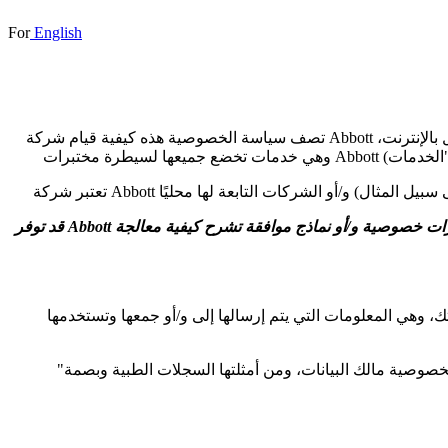
For
English
تصف سياسة الخصوصية هذه كيفية قيام شركة Abbott بجمع معلوماتك الشخصية واستخدامها ومشاركتها عند استخدام منتجاتها، وزيارة مواقعها الإلكترونية وتطبيقاتها، والتواصل معها من دون اتصال بالإنترنت،
قد توفر Abbott منتجات أو برامج أو خدمات معينة ذات شروط فريدة أو إضافية وإشعارات خصوصية و/أو نماذج موافقة تشرح كيفية معالجة Abbott للمعلومات. للحصول على تفاصيل حول أي ميزات أو إشعارات
ي يتم إرسالها إلى و/أو جمعها وتستخدمها Abbott عبر موقعها الإلكتروني.
"البيانات الحساسة الخاصة" تعني أي بيانات شخصية تحدد هوية مالك البيانات أو تتعلق به حيث يؤدي الكشف غير المصرح به عنها إلى الإضرار بخصوصية مالك البيانات، ومن أمثلتها السجلات الطبية وبصمة