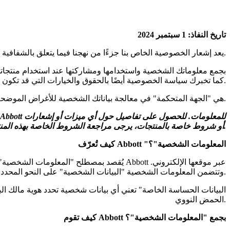
تاريخ النفاذ: 1 سبتمبر 2024
يعد إشعار الخصوصية الخاص بنا جزءًا من نهجنا فيما يتعلق بالشفافية وحماية معلوماتك الشخصية.
وهي خدمات تخضع جميعها لسيطرة مختبرات Abbott (يُشار إليها بشكل جماعي باسم "الخدمات"). كما تخبرك سياسة الخصوصية أيضًا بالحقوق والخيارات التي قد تكون لديك فيما يخص معلوماتك الشخصية.
تعتبر شركة Abbott و/أو الشركات التابعة لها محليًا (على سبيل المثال، Abbott Laboratories GmbH) ("شركة Abbott" أو "Abbott") هي "الجهة المتحكمة" في معالجة بياناتك الشخصية للأغراض الموضحة أدناه.
أو شروط خاصة بالمنتجات، يرجى مراجعة الشروط الخاصة بهذه المنتجات.
كيف تُعرّف Abbott "المعلومات الشخصية"؟
يُقصد بمصطلح "المعلومات الشخصية" المعلومات
وتتضمن المعلومات الشخصية "البيانات الشخصية" على النحو المحدد في قوانين حماية البيانات المعمول بها في دولة الكويت.
الحمض النووي.
كيف تقوم Abbott بجمع "المعلومات الشخصية"؟