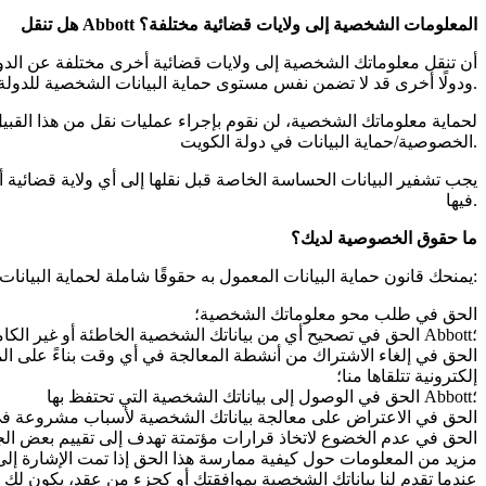
هل تنقل Abbott المعلومات الشخصية إلى ولايات قضائية مختلفة؟
المقر الرئيسي لشركة Abbott، ودولًا أخرى قد لا تضمن نفس مستوى حماية البيانات الشخصية للدولة التي تقيم فيها.
لحماية معلوماتك الشخصية، لن نقوم بإجراء عمليات نقل من هذا القبيل
الخصوصية/حماية البيانات في دولة الكويت.
يجب تشفير البيانات الحساسة الخاصة قبل نقلها إلى أي ولاية قضائية أ
فيها.
ما حقوق الخصوصية لديك؟
يمنحك قانون حماية البيانات المعمول به حقوقًا شاملة لحماية البيانات المتعلقة بمعلوماتك الشخصية، وقد يتم منح بعض أو كل الحقوق التالية بموجب قوانين دولتك أو منطقتك:
الحق في طلب محو معلوماتك الشخصية؛
الحق في تصحيح أي من بياناتك الشخصية الخاطئة أو غير الكاملة التي تحتفظ بها Abbott؛
الحق في إلغاء الاشتراك من أنشطة المعالجة في أي وقت بناءً على ال
إلكترونية تتلقاها منا؛
الحق في الوصول إلى بياناتك الشخصية التي تحتفظ بها Abbott؛
الحق في الاعتراض على معالجة بياناتك الشخصية لأسباب مشروعة في
الحق في عدم الخضوع لاتخاذ قرارات مؤتمتة تهدف إلى تقييم بعض الج
مزيد من المعلومات حول كيفية ممارسة هذا الحق إذا تمت الإشارة إلى
عندما تقدم لنا بياناتك الشخصية بموافقتك أو كجزء من عقد، يكون لك 