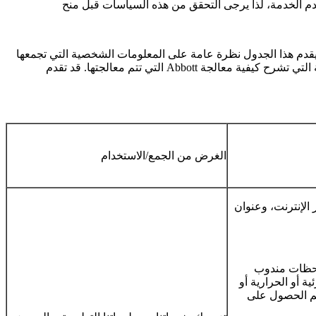
قدم هذا الجدول نظرة عامة على المعلومات الشخصية التي تجمعها Abbott، وكيف تستخدمها وتشاركها، وهي قائمة غير شاملة وسيتم تطبيق بعض الأجزاء فقط اعتمادًا على نوع المستخدم والحالة والمعلومات
التي تتم معالجتها. قد تقدم Abbott بعض المنتجات أو البرامج أو الخدمات التي تحتوي على شروط فريدة أو إضافية وإشعارات الخصوصية و/أو نماذج الموافقة التي تشرح كيفية معالجة Abbott للمعلومات.
الغرض من الجمع/الاستخدام
إنترنت، وعنوان IP،
احظات مندوب
ية أو الحرارية أو
 تم الحصول على