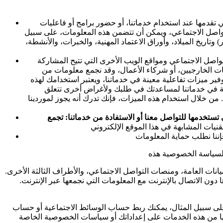
اتنا، أو حضور برامج أو فاعليات Abbott، أو المشاركة في الأبحاث، وأي بيانات
لتواصل الاجتماعي، ويمكن أن تتضمن هذه المعلومات، على سبيل
تاريخ الميلاد، وأوراق الاعتماد المهنية، والخبرات، والأنشطة،
واصل الاجتماعي ومواقع الويب الأخرى التي تتيح المشاركة
مات الخارجيين، أو شركاء الأعمال، وقد نجمع معلومات من
ر ميزات تفاعلية معينة في خدماتنا، ويعتبر استخدامك لهذه
علية في خدماتنا لمساعدتك في طلبك ولأغراض أخرى تتعلق
من خلال استخدام هذه الميزات، فإنك تدرك أنه يجوز لموردينا
اتنا: تجمع Abbott البيانات من خلال مواقعنا الإلكترونية وتطبيقاتنا وبشكل تلقائي من الأجهزة التي
انات العامة، ومنصات التواصل الاجتماعي، والأطراف الثالثة الأخرى.
ون الاتصال بالإنترنت مع المعلومات التي نجمعها عبر الإنترنت.
مكنك ربط حساب الوسائط الاجتماعية أو حساب Google الخاص بك بشركة Abbott،
ليها من هذه الخدمات على إعداداتك أو سياسات الخصوصية الخاصة