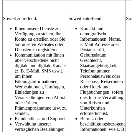
Soweit zutreffend:
Soweit zutreffend:
Sow
Ihnen unsere Dienste zur
Kontakt und
Verfügung zu stellen, Ihr
demografische
Konto zu erstellen oder Sie
Informationen: Name,
auf unseren Websites oder
E-Mail-Adresse oder
Diensten zu registrieren.
Postanschrift,
Kommunikation mit Ihnen
Geburtsdatum,
über verschiedene nicht-
Geschlecht,
digitale und digitale Kanäle
Staatsangehörigkeit,
(z. B. E-Mail, SMS usw.),
Telefonnummer,
um Ihnen
Personalausweis oder
Bildungsinformationen,
Reisepass, Reiserouten
Werbeaktionen, Umfragen,
oder Hotel- und
Einladungen zu
Flugbuchungen, sofern
Veranstaltungen von Abbott
dies für die Verwaltung
oder Dritten,
von Reisen und
Prämienprogramme usw. zu
Unterkünften
senden.
erforderlich ist.
Kundendienst und Support.
Berufs- oder
Verwaltung unserer
beschäftigungsbezogene
vertraglichen Beziehungen
Informationen: wie z. B.