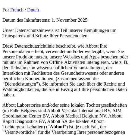
For
French
/
Dutch
Datum des Inkrafttretens: 1. November 2025
Unser Datenschutzhinweis ist Teil unserer Bemühungen um
Transparenz und Schutz Ihrer Personendaten.
Diese Datenschutzrichtlinie beschreibt, wie Abbott Ihre
Personendaten erhebt, verwendet und/oder weitergibt, wenn Sie
unsere Produkte nutzen, unsere Websites und Apps besuchen oder
mit uns im Rahmen von Offline-Aktivitäten interagieren, wie z. B.
der Teilnahme an wissenschaftlichen Veranstaltungen, der
Interaktion mit Fachleuten des Gesundheitswesens oder anderen
beruflichen Kooperationen, (zusammenfassend die
"Dienstleistungen"). Sie informiert Sie auch über die Rechte und
Wahlmöglichkeiten, die Sie in Bezug auf Ihre persönlichen Daten
haben.
Abbott Laboratories und/oder seine lokalen Tochtergesellschaften
(im Falle Belgiens sind Abbott Vascular International BV, SJM
Coordination Center BV, Abbott Medical Belgium NV, Abbott
Rapid Diagnostics BV, Abbott SA die lokalen Abbott-
Tochtergesellschaften) ("
Abbott
") ist, je nach Fall, der
"Verantwortliche" für die Verarbeitung Ihrer personenbezogenen